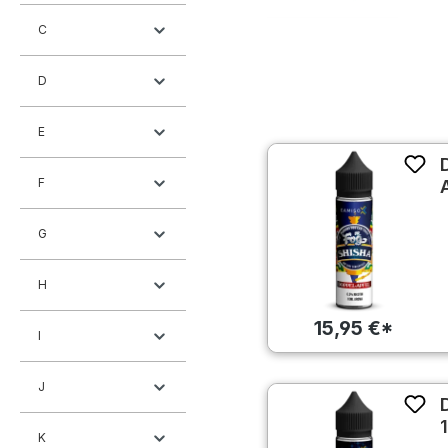
C
D
E
F
G
H
15,95 €*
I
J
K