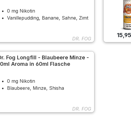
0 mg Nikotin
Vanillepudding, Banane, Sahne, Zimt
15,9
DR. FOG
Dr. Fog Longfill - Blaubeere Minze -
10ml Aroma in 60ml Flasche
0 mg Nikotin
Blaubeere, Minze, Shisha
DR. FOG