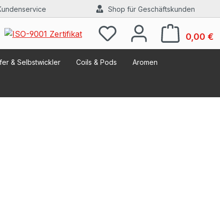
Kundenservice
Shop für Geschäftskunden
W
0,00 €
er & Selbstwickler
Coils & Pods
Aromen