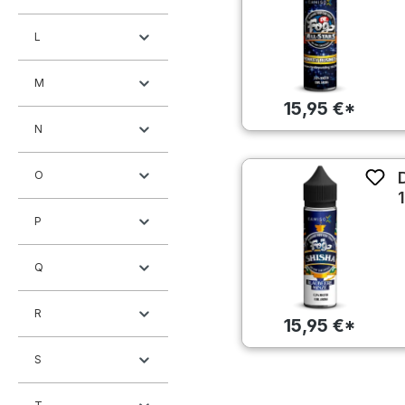
L
M
15,95 €*
N
O
P
Q
R
15,95 €*
S