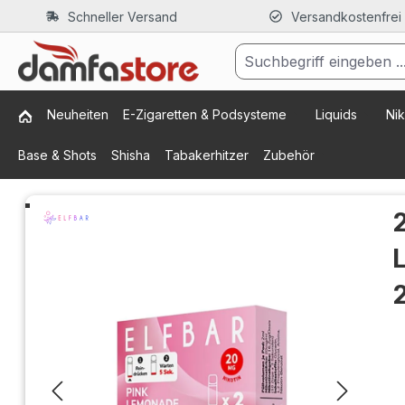
Schneller Versand
Versandkostenfrei
m Hauptinhalt springen
Zur Suche springen
Zur Hauptnavigation springen
Neuheiten
E-Zigaretten & Podsysteme
Liquids
Nik
Base & Shots
Shisha
Tabakerhitzer
Zubehör
Bildergalerie überspringen