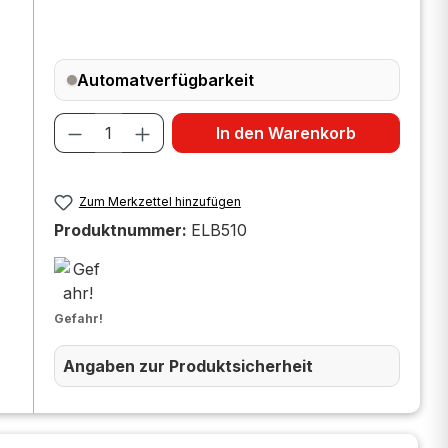
Automatverfügbarkeit
Produkt Anzahl: Gib den gewünscht
In den Warenkorb
Zum Merkzettel hinzufügen
Produktnummer:
ELB510
Gefahr!
Angaben zur Produktsicherheit