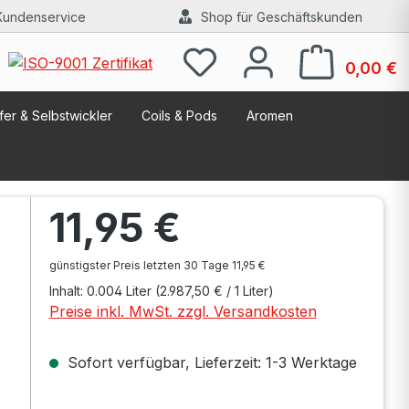
Kundenservice
Shop für Geschäftskunden
W
0,00 €
er & Selbstwickler
Coils & Pods
Aromen
Regulärer Preis:
11,95 €
günstigster Preis letzten 30 Tage 11,95 €
Inhalt:
0.004 Liter
(2.987,50 € / 1 Liter)
Preise inkl. MwSt. zzgl. Versandkosten
Sofort verfügbar, Lieferzeit: 1-3 Werktage