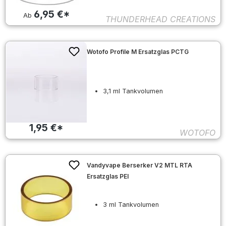
6,95 €*
Ab
THUNDERHEAD CREATIONS
Wotofo Profile M Ersatzglas PCTG
3,1 ml Tankvolumen
1,95 €*
WOTOFO
Vandyvape Berserker V2 MTL RTA
Ersatzglas PEI
3 ml Tankvolumen