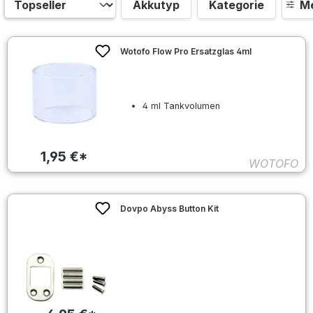
Akkutyp
Kategorie
Me
Wotofo Flow Pro Ersatzglas 4ml
4 ml Tankvolumen
1,95 €*
WOTOFO
Dovpo Abyss Button Kit