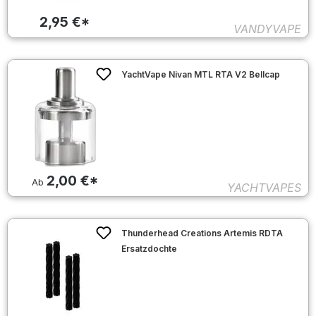
2,95 €*
VANDYVAPE
YachtVape Nivan MTL RTA V2 Bellcap
2,00 €*
Ab
YACHTVAPES
Thunderhead Creations Artemis RDTA
Ersatzdochte