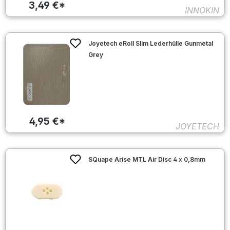
3,49 €*
INNOKIN
Joyetech eRoll Slim Lederhülle Gunmetal
Grey
4,95 €*
JOYETECH
SQuape Arise MTL Air Disc 4 x 0,8mm