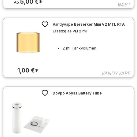
5,00 €*
Ab
IMIST
Vandyvape Berserker Mini V2 MTL RTA
Ersatzglas PEI 2 ml
2 ml Tankvolumen
1,00 €*
VANDYVAPE
Dovpo Abyss Battery Tube