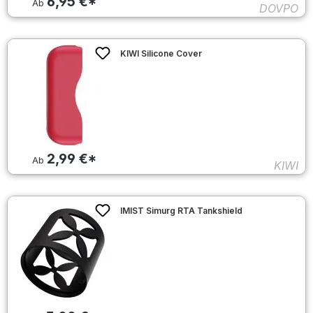
6,95 €*
Ab
DOVPO
KIWI Silicone Cover
2,99 €*
Ab
KIWI
IMIST Simurg RTA Tankshield