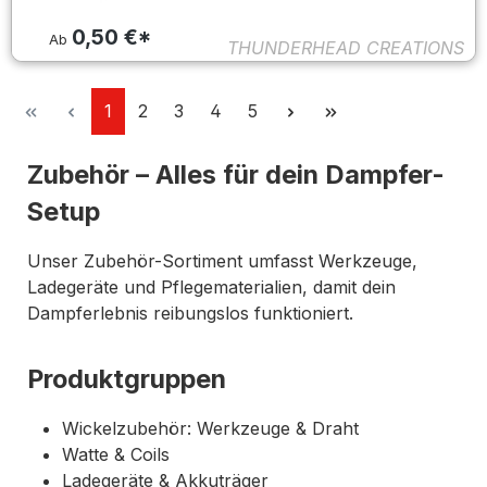
0,50 €*
Ab
THUNDERHEAD CREATIONS
Seite
Seite
Seite
Seite
Seite
1
2
3
4
5
Zubehör – Alles für dein Dampfer-
Setup
Unser Zubehör-Sortiment umfasst Werkzeuge,
Ladegeräte und Pflegematerialien, damit dein
Dampferlebnis reibungslos funktioniert.
Produktgruppen
Wickelzubehör: Werkzeuge & Draht
Watte & Coils
Ladegeräte & Akkuträger