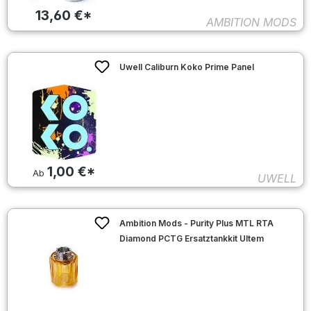
13,60 €*
AMBITION MODS
Uwell Caliburn Koko Prime Panel
1,00 €*
Ab
UWELL
Ambition Mods - Purity Plus MTL RTA
Diamond PCTG Ersatztankkit Ultem