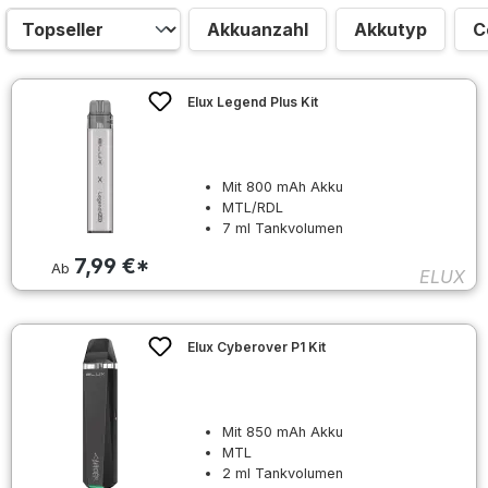
Akkuanzahl
Akkutyp
C
Elux Legend Plus Kit
Mit 800 mAh Akku
MTL/RDL
7 ml Tankvolumen
7,99 €*
Ab
ELUX
Elux Cyberover P1 Kit
Mit 850 mAh Akku
MTL
2 ml Tankvolumen