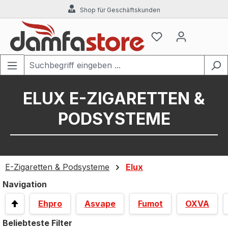
Shop für Geschäftskunden
Zum Hauptinhalt springen
ELUX E-ZIGARETTEN &
PODSYSTEME
E-Zigaretten & Podsysteme
Elux
Navigation
Ehpro
Asvape
Fumot
OXVA
Beliebteste Filter