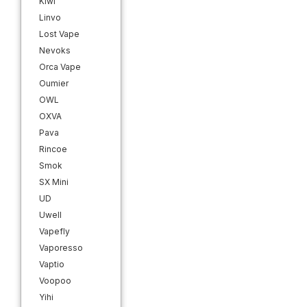
Kiwi
Linvo
Lost Vape
Nevoks
Orca Vape
Oumier
OWL
OXVA
Pava
Rincoe
Smok
SX Mini
UD
Uwell
Vapefly
Vaporesso
Vaptio
Voopoo
Yihi