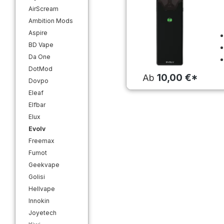
AirScream
Ambition Mods
Aspire
BD Vape
Da One
DotMod
10,00 €*
Ab
Dovpo
Eleaf
Elfbar
Elux
Evolv
Freemax
Fumot
Geekvape
Golisi
Hellvape
Innokin
Joyetech