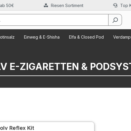
 ab 50€
Riesen Sortiment
Top 
otinsalz
Einweg & E-Shisha
Elfa & Closed Pod
Verdampf
V E-ZIGARETTEN & PODSY
olv Reflex Kit