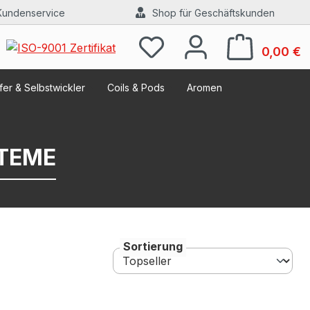
Kundenservice
Shop für Geschäftskunden
W
0,00 €
er & Selbstwickler
Coils & Pods
Aromen
STEME
Sortierung