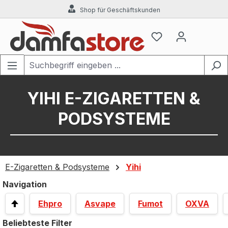
Shop für Geschäftskunden
Zum Hauptinhalt springen
YIHI E-ZIGARETTEN &
PODSYSTEME
E-Zigaretten & Podsysteme
Yihi
Navigation
Ehpro
Asvape
Fumot
OXVA
Beliebteste Filter