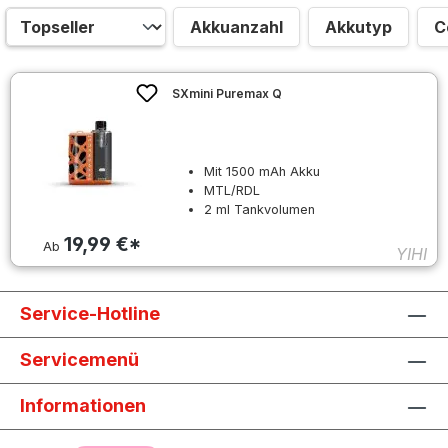
Akkuanzahl
Akkutyp
C
SXmini Puremax Q
Mit 1500 mAh Akku
MTL/RDL
2 ml Tankvolumen
19,99 €*
Ab
YIHI
Service-Hotline
Servicemenü
Informationen