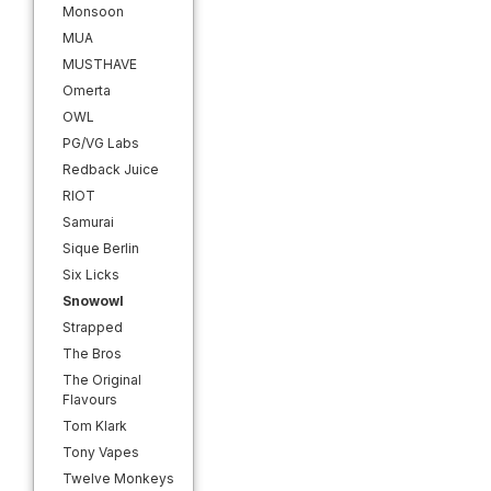
Monsoon
MUA
MUSTHAVE
Omerta
OWL
PG/VG Labs
Redback Juice
RIOT
Samurai
Sique Berlin
Six Licks
Snowowl
Strapped
The Bros
The Original
Flavours
Tom Klark
Tony Vapes
Twelve Monkeys