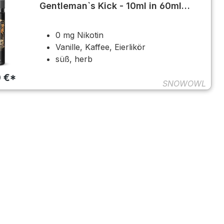
Gentleman`s Kick - 10ml in 60ml
Flasche
0 mg Nikotin
Vanille, Kaffee, Eierlikör
süß, herb
0 €*
SNOWOWL