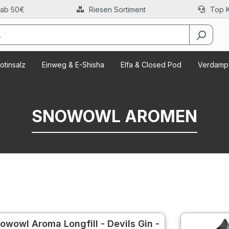
 ab 50€
Riesen Sortiment
Top 
otinsalz
Einweg & E-Shisha
Elfa & Closed Pod
Verdampf
SNOWOWL AROMEN
owowl Aroma Longfill - Devils Gin -