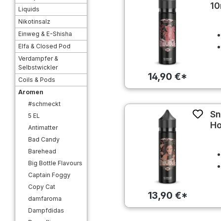
10
Liquids
Nikotinsalz
Einweg & E-Shisha
Elfa & Closed Pod
Verdampfer &
Selbstwickler
14,90 €*
Coils & Pods
Aromen
#schmeckt
Sn
5 EL
Ho
Antimatter
Bad Candy
Barehead
Big Bottle Flavours
Captain Foggy
Copy Cat
13,90 €*
damfaroma
Dampfdidas