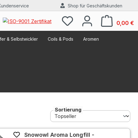
Kundenservice
Shop für Geschäftskunden
W
0,00 €
er & Selbstwickler
Coils & Pods
Aromen
Sortierung
Snowowl Aroma Longfill -