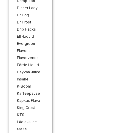
Dampflion
Dinner Lady
Dr. Fog
Dr. Frost
Drip Hacks
Elf-Liquid
Evergreen
Flavorist
Flavorverse
Förde Liquid
Hayvan Juice
Insane
K-Boom
Kaffeepause
Kapkas Flava
King Crest
KTS
Lädla Juice
MaZa