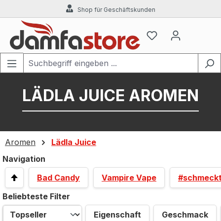
Shop für Geschäftskunden
Zum Hauptinhalt springen
LÄDLA JUICE AROMEN
Aromen
Lädla Juice
Navigation
Bad Candy
Vampire Vape
#schmeck
Beliebteste Filter
Eigenschaft
Geschmack