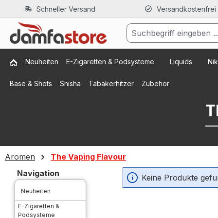
Schneller Versand
Versandkostenfrei
m Hauptinhalt springen
Zur Suche springen
Zur Hauptnavigation springen
Neuheiten
E-Zigaretten & Podsysteme
Liquids
Nik
Base & Shots
Shisha
Tabakerhitzer
Zubehör
T
Aromen
The Vaping Flavour
Navigation
Keine Produkte gefu
Neuheiten
E-Zigaretten &
Podsysteme