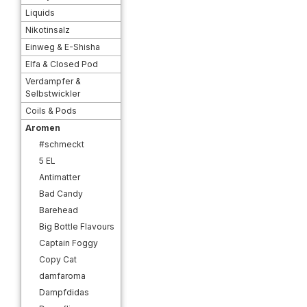
Liquids
Nikotinsalz
Einweg & E-Shisha
Elfa & Closed Pod
Verdampfer &
Selbstwickler
Coils & Pods
Aromen
#schmeckt
5 EL
Antimatter
Bad Candy
Barehead
Big Bottle Flavours
Captain Foggy
Copy Cat
damfaroma
Dampfdidas