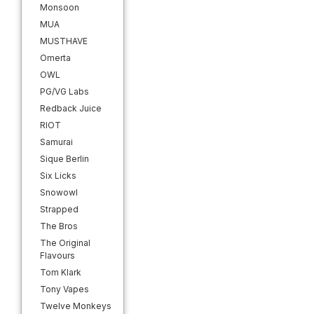
Monsoon
MUA
MUSTHAVE
Omerta
OWL
PG/VG Labs
Redback Juice
RIOT
Samurai
Sique Berlin
Six Licks
Snowowl
Strapped
The Bros
The Original
Flavours
Tom Klark
Tony Vapes
Twelve Monkeys