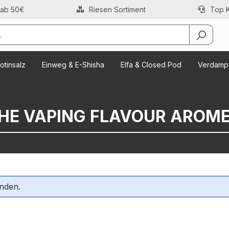
 ab 50€
Riesen Sortiment
Top 
otinsalz
Einweg & E-Shisha
Elfa & Closed Pod
Verdampf
HE VAPING FLAVOUR AROM
nden.