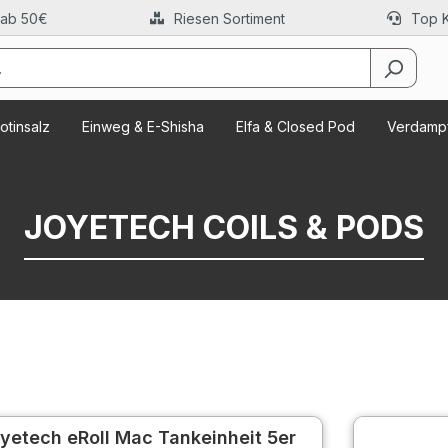
 ab 50€
Riesen Sortiment
Top 
otinsalz
Einweg & E-Shisha
Elfa & Closed Pod
Verdampf
JOYETECH COILS & PODS
yetech eRoll Mac Tankeinheit 5er