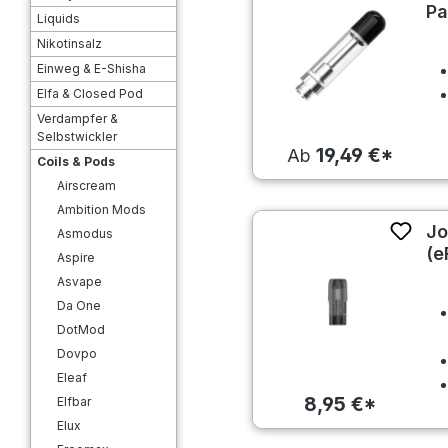
Pa
Liquids
Nikotinsalz
Einweg & E-Shisha
Elfa & Closed Pod
Verdampfer &
Selbstwickler
19,49 €*
Ab
Coils & Pods
Airscream
Ambition Mods
Jo
Asmodus
(e
Aspire
Asvape
Da One
DotMod
Dovpo
Eleaf
8,95 €*
Elfbar
Elux