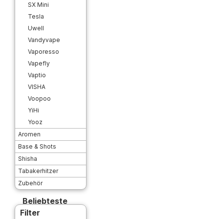
SX Mini
Tesla
Uwell
Vandyvape
Vaporesso
Vapefly
Vaptio
VISHA
Voopoo
YiHi
Yooz
Aromen
Base & Shots
Shisha
Tabakerhitzer
Zubehör
Beliebteste
Filter