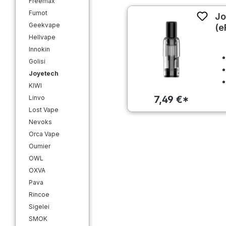
Freemax
Fumot
Jo
Geekvape
(e
Hellvape
Innokin
Golisi
Joyetech
KIWI
7,49 €*
Linvo
Lost Vape
Nevoks
Orca Vape
Oumier
OWL
OXVA
Pava
Rincoe
Sigelei
SMOK