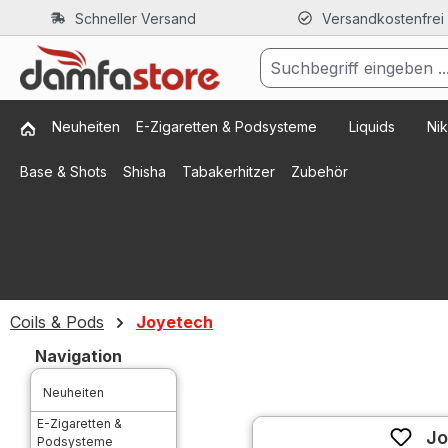
Schneller Versand
Versandkostenfrei
m Hauptinhalt springen
Zur Suche springen
Zur Hauptnavigation springen
Neuheiten
E-Zigaretten & Podsysteme
Liquids
Nik
Base & Shots
Shisha
Tabakerhitzer
Zubehör
Coils & Pods
Joyetech
Navigation
Neuheiten
E-Zigaretten &
Jo
Podsysteme