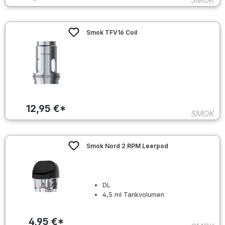
SMOK
Smok TFV16 Coil
12,95 €*
SMOK
Smok Nord 2 RPM Leerpod
DL
4,5 ml Tankvolumen
4,95 €*