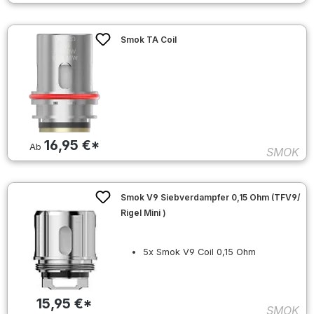
Smok TA Coil
16,95 €*
Ab
SMOK
Smok V9 Siebverdampfer 0,15 Ohm (TFV9/
Rigel Mini )
5x Smok V9 Coil 0,15 Ohm
15,95 €*
SMOK