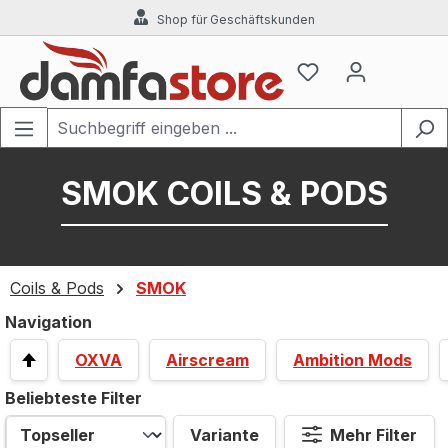
Shop für Geschäftskunden
Zum Hauptinhalt springen
SMOK COILS & PODS
Coils & Pods
SMOK
Navigation
OXVA
Airscream
Ambition Mods
Beliebteste Filter
Variante
Mehr Filter