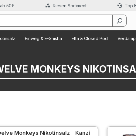
 ab 50€
Riesen Sortiment
Top 
otinsalz
Einweg & E-Shisha
Elfa & Closed Pod
Verdampf
WELVE MONKEYS NIKOTINSA
elve Monkeys Nikotinsalz - Kanzi -