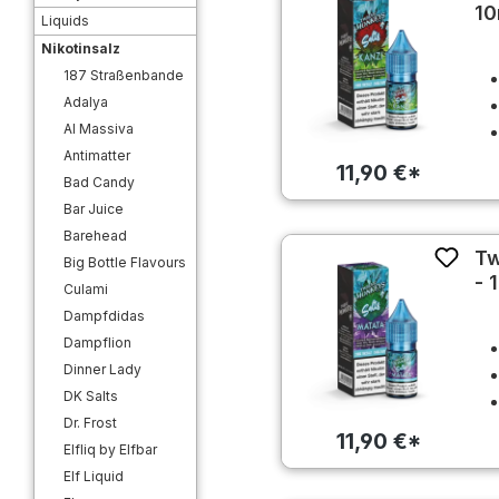
10
Liquids
Nikotinsalz
187 Straßenbande
Adalya
Al Massiva
Antimatter
11,90 €*
Bad Candy
Bar Juice
Barehead
Tw
Big Bottle Flavours
- 
Culami
Dampfdidas
Dampflion
Dinner Lady
DK Salts
Dr. Frost
11,90 €*
Elfliq by Elfbar
Elf Liquid