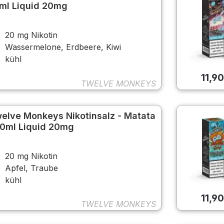
ml Liquid 20mg
20 mg Nikotin
Wassermelone, Erdbeere, Kiwi
kühl
11,9
TWELVE MONKEYS
elve Monkeys Nikotinsalz - Matata
10ml Liquid 20mg
20 mg Nikotin
Apfel, Traube
kühl
11,9
TWELVE MONKEYS