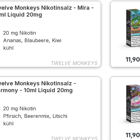
elve Monkeys Nikotinsalz - Mira -
ml Liquid 20mg
20 mg Nikotin
Ananas, Blaubeere, Kiwi
kühl
11,9
TWELVE MONKEYS
elve Monkeys Nikotinsalz -
rmony - 10ml Liquid 20mg
20 mg Nikotin
Pfirsich, Beerenmix, Litschi
kühl
11,9
TWELVE MONKEYS