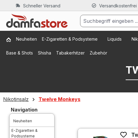
Schneller Versand
Versandkostenfrei
m Hauptinhalt springen
Zur Suche springen
Zur Hauptnavigation springen
Neuheiten
E-Zigaretten & Podsysteme
Liquids
Nik
Base & Shots
Shisha
Tabakerhitzer
Zubehör
T
Nikotinsalz
Twelve Monkeys
Navigation
Neuheiten
E-Zigaretten &
Tw
Podsysteme