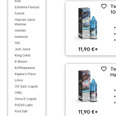
Elux
Tw
Extreme Flavour
10
Fumot
Hayvan Juice
Intense
Holster
Icewave
IVG
11,90 €*
Just Juice
King Crest
K-Boom
Kaffeepause
Tw
Kapka's Flava
Ha
Linvo
OS Salz-Liquid
OWL
Oxva E-Liquid
PG/VG Labs
11,90 €*
Pod Salt