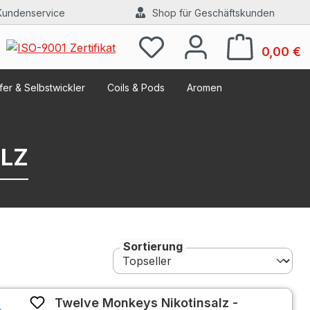
Kundenservice
Shop für Geschäftskunden
W
0,00 €
er & Selbstwickler
Coils & Pods
Aromen
LZ
Sortierung
Twelve Monkeys Nikotinsalz -