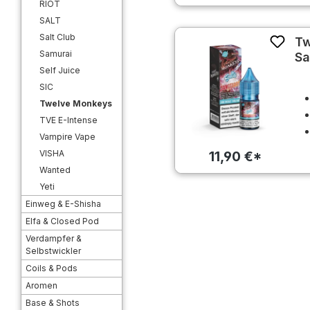
RIOT
SALT
Salt Club
Tw
Samurai
Sa
Self Juice
SIC
Twelve Monkeys
TVE E-Intense
Vampire Vape
VISHA
11,90 €*
Wanted
Yeti
Einweg & E-Shisha
Elfa & Closed Pod
Verdampfer &
Selbstwickler
Coils & Pods
Aromen
Base & Shots