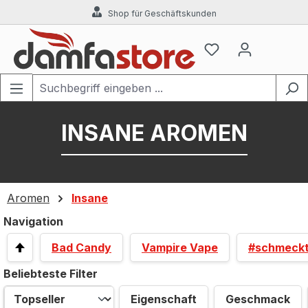
Shop für Geschäftskunden
Zum Hauptinhalt springen
INSANE AROMEN
Aromen
Insane
Navigation
Bad Candy
Vampire Vape
#schmeck
Beliebteste Filter
Eigenschaft
Geschmack