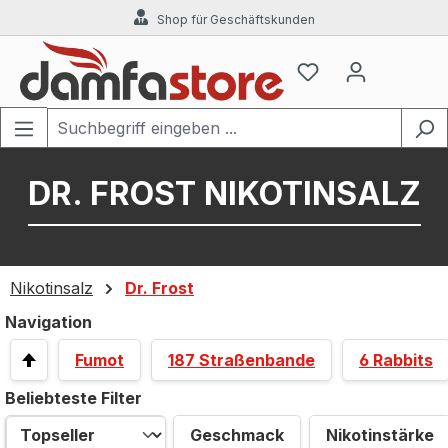
Shop für Geschäftskunden
Zum Hauptinhalt springen
DR. FROST NIKOTINSALZ
Nikotinsalz
Dr. Frost
Navigation
Fumot
187 Straßenbande
6 Rabbits
Beliebteste Filter
Geschmack
Nikotinstärke