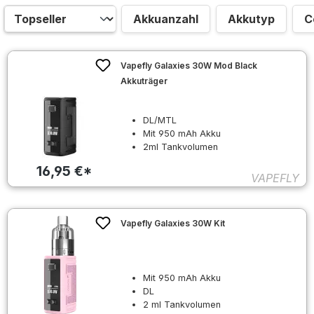
Akkuanzahl
Akkutyp
C
Vapefly Galaxies 30W Mod Black
Akkuträger
DL/MTL
Mit 950 mAh Akku
2ml Tankvolumen
16,95 €*
VAPEFLY
Vapefly Galaxies 30W Kit
Mit 950 mAh Akku
DL
2 ml Tankvolumen