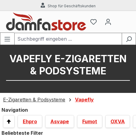
Shop für Geschäftskunden
Zum Hauptinhalt springen
VAPEFLY E-ZIGARETTEN
& PODSYSTEME
E-Zigaretten & Podsysteme
Vapefly
Navigation
Ehpro
Asvape
Fumot
OXVA
Beliebteste Filter