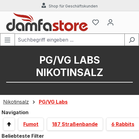
Shop für Geschäftskunden
Zum Hauptinhalt springen
PG/VG LABS
NIKOTINSALZ
Nikotinsalz
PG/VG Labs
Navigation
Fumot
187 Straßenbande
6 Rabbits
Beliebteste Filter