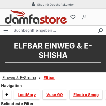
Shop für Geschäftskunden
Zum Hauptinhalt springen
ELFBAR EINWEG & E-
SHISHA
Einweg & E-Shisha
Elfbar
Navigation
LostMary
Vuse GO
Electro Smog
Beliebteste Filter