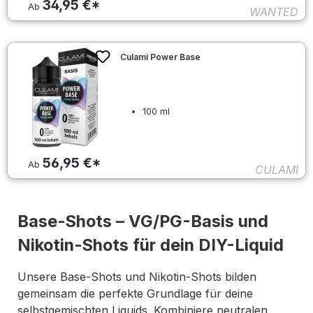
34,95 €*
Ab
WANTED
Culami Power Base
100 ml
56,95 €*
Ab
CULAMI
Base-Shots – VG/PG-Basis und
Nikotin-Shots für dein DIY-Liquid
Unsere Base-Shots und Nikotin-Shots bilden
gemeinsam die perfekte Grundlage für deine
selbstgemischten Liquids. Kombiniere neutralen