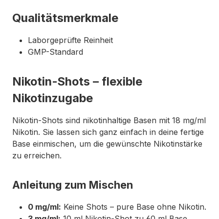
Qualitätsmerkmale
Laborgeprüfte Reinheit
GMP-Standard
Nikotin-Shots – flexible
Nikotinzugabe
Nikotin-Shots sind nikotinhaltige Basen mit 18 mg/ml
Nikotin. Sie lassen sich ganz einfach in deine fertige
Base einmischen, um die gewünschte Nikotinstärke
zu erreichen.
Anleitung zum Mischen
0 mg/ml:
Keine Shots – pure Base ohne Nikotin.
3 mg/ml:
10 ml Nikotin-Shot zu 60 ml Base.