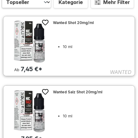
Kategorie
Mehr Filter
Wanted Shot 20mg/ml
10 ml
7,45 €*
Ab
WANTED
Wanted Salz Shot 20mg/ml
10 ml