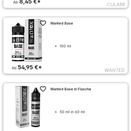
8,45 €*
Ab
CULAMI
Wanted Base
100 ml
54,95 €*
Ab
WANTED
Wanted Base in Flasche
50 ml in 60 ml