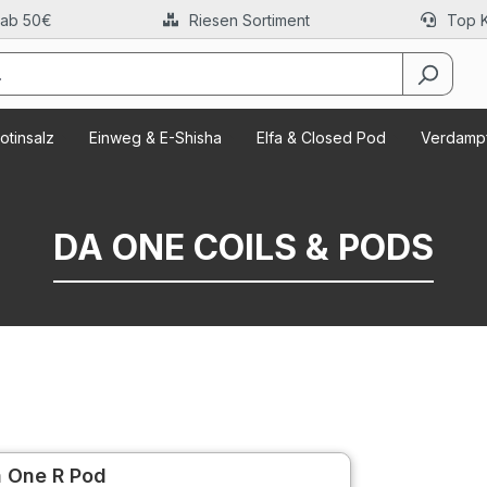
 ab 50€
Riesen Sortiment
Top 
otinsalz
Einweg & E-Shisha
Elfa & Closed Pod
Verdampf
DA ONE COILS & PODS
 One R Pod