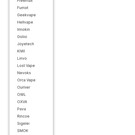
Freemax
Fumot
Geekvape
Hellvape
Innokin
Golisi
Joyetech
KIWI
Linvo
Lost Vape
Nevoks
Orca Vape
Oumier
OWL
OXVA
Pava
Rincoe
Sigelei
SMOK