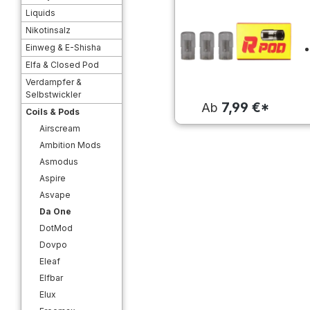
Liquids
Nikotinsalz
Einweg & E-Shisha
Elfa & Closed Pod
Verdampfer &
Selbstwickler
7,99 €*
Ab
Coils & Pods
Airscream
Ambition Mods
Asmodus
Aspire
Asvape
Da One
DotMod
Dovpo
Eleaf
Elfbar
Elux