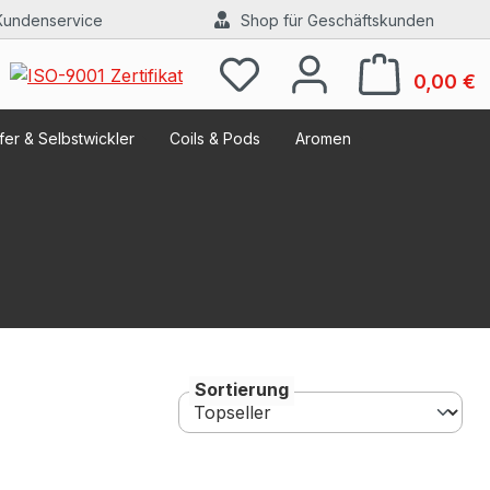
Kundenservice
Shop für Geschäftskunden
W
0,00 €
er & Selbstwickler
Coils & Pods
Aromen
Sortierung