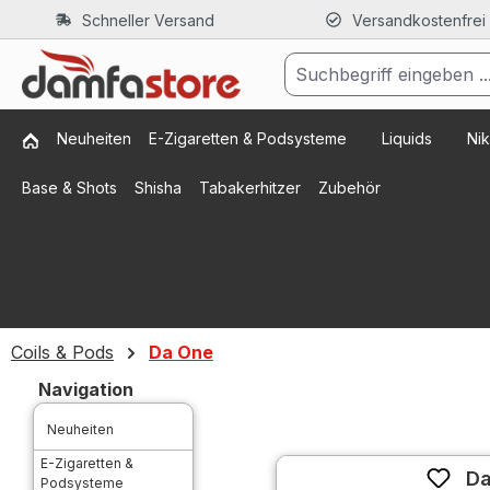
Schneller Versand
Versandkostenfrei
m Hauptinhalt springen
Zur Suche springen
Zur Hauptnavigation springen
Neuheiten
E-Zigaretten & Podsysteme
Liquids
Nik
Base & Shots
Shisha
Tabakerhitzer
Zubehör
Coils & Pods
Da One
Navigation
Neuheiten
E-Zigaretten &
Da
Podsysteme