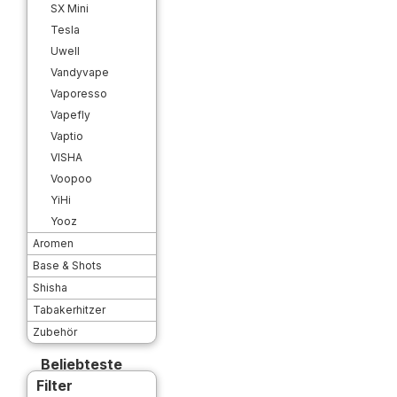
SX Mini
Tesla
Uwell
Vandyvape
Vaporesso
Vapefly
Vaptio
VISHA
Voopoo
YiHi
Yooz
Aromen
Base & Shots
Shisha
Tabakerhitzer
Zubehör
Beliebteste
Filter