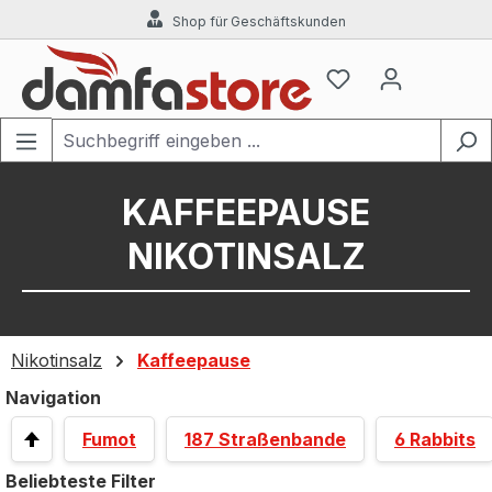
Shop für Geschäftskunden
Zum Hauptinhalt springen
KAFFEEPAUSE
NIKOTINSALZ
Nikotinsalz
Kaffeepause
Navigation
Fumot
187 Straßenbande
6 Rabbits
Beliebteste Filter