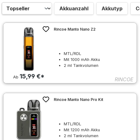
Akkuanzahl
Akkutyp
C
Rincoe Manto Nano Z2
MTL/RDL
Mit 1000 mAh Akku
2 ml Tankvolumen
15,99 €*
Ab
RINCOE
Rincoe Manto Nano Pro Kit
MTL/RDL
Mit 1200 mAh Akku
2 ml Tankvolumen