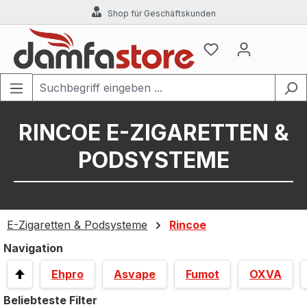
Shop für Geschäftskunden
Zum Hauptinhalt springen
RINCOE E-ZIGARETTEN &
PODSYSTEME
E-Zigaretten & Podsysteme
Rincoe
Navigation
Ehpro
Asvape
Fumot
OXVA
Beliebteste Filter