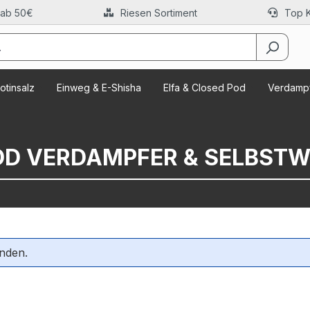
 ab 50€
Riesen Sortiment
Top 
otinsalz
Einweg & E-Shisha
Elfa & Closed Pod
Verdampf
D VERDAMPFER & SELBSTW
nden.