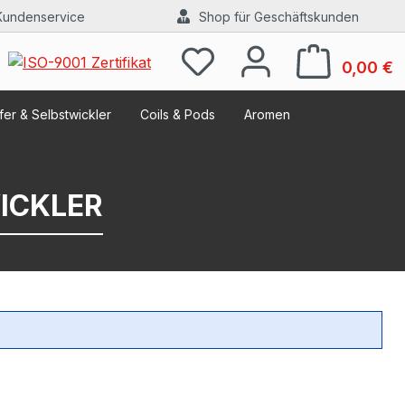
Kundenservice
Shop für Geschäftskunden
W
0,00 €
er & Selbstwickler
Coils & Pods
Aromen
ICKLER