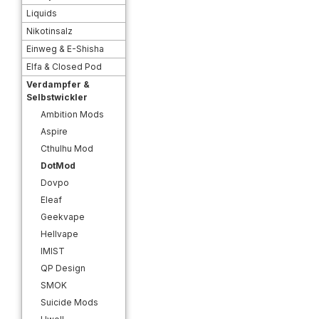
Liquids
Nikotinsalz
Einweg & E-Shisha
Elfa & Closed Pod
Verdampfer &
Selbstwickler
Ambition Mods
Aspire
Cthulhu Mod
DotMod
Dovpo
Eleaf
Geekvape
Hellvape
IMIST
QP Design
SMOK
Suicide Mods