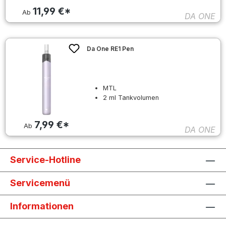
11,99 €*
Ab
DA ONE
Da One RE1 Pen
MTL
2 ml Tankvolumen
7,99 €*
Ab
DA ONE
Service-Hotline
Servicemenü
Informationen