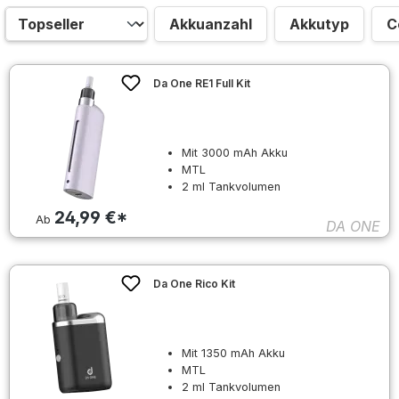
Akkuanzahl
Akkutyp
C
Da One RE1 Full Kit
Mit 3000 mAh Akku
MTL
2 ml Tankvolumen
24,99 €*
Ab
DA ONE
Da One Rico Kit
Mit 1350 mAh Akku
MTL
2 ml Tankvolumen