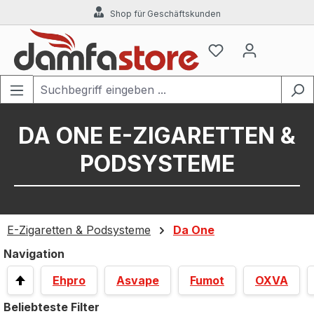
Shop für Geschäftskunden
Zum Hauptinhalt springen
DA ONE E-ZIGARETTEN &
PODSYSTEME
E-Zigaretten & Podsysteme
Da One
Navigation
Ehpro
Asvape
Fumot
OXVA
Beliebteste Filter