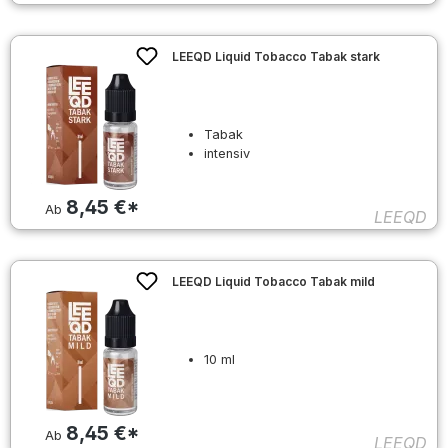
LEEQD Liquid Tobacco Tabak stark
Tabak
intensiv
8,45 €*
Ab
LEEQD
LEEQD Liquid Tobacco Tabak mild
10 ml
8,45 €*
Ab
LEEQD