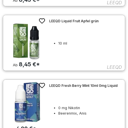
Ab
LEEQD
LEEQD Liquid Fruit Apfel grün
10 ml
8,45 €*
Ab
LEEQD
LEEQD Fresh Berry Mint 10ml 0mg Liquid
0 mg Nikotin
Beerenmix, Anis