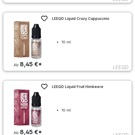
LEEQD Liquid Crazy Cappuccino
10 ml
8,45 €*
Ab
LEEQD
LEEQD Liquid Fruit Himbeere
10 ml
8,45 €*
Ab