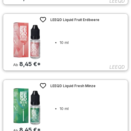
LEEQD
LEEQD Liquid Fruit Erdbeere
10 ml
8,45 €*
Ab
LEEQD
LEEQD Liquid Fresh Minze
10 ml
8,45 €*
Ab