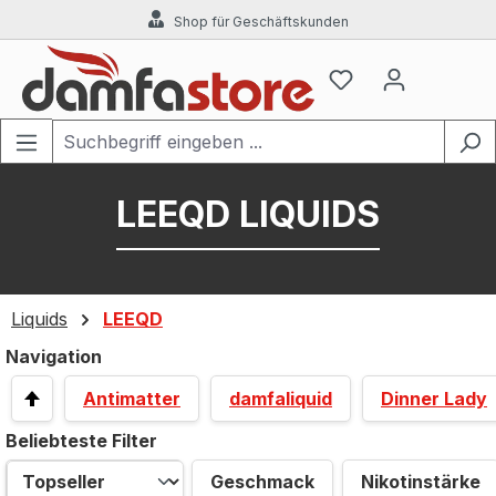
Shop für Geschäftskunden
Zum Hauptinhalt springen
LEEQD LIQUIDS
Liquids
LEEQD
Navigation
Antimatter
damfaliquid
Dinner Lady
Beliebteste Filter
Geschmack
Nikotinstärke