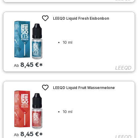
LEEQD Liquid Fresh Eisbonbon
10 ml
8,45 €*
Ab
LEEQD
LEEQD Liquid Fruit Wassermelone
10 ml
8,45 €*
Ab
LEEQD