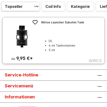
Coil Info
Kategorie
Lie
Wirice Launcher Subohm Tank
DL
4 ml Tankvolumen
5 ml
9,95 €*
Ab
WIRICE
Service-Hotline
Servicemenü
Informationen