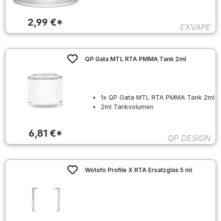
2,99 €*
EXVAPE
QP Gata MTL RTA PMMA Tank 2ml
1x QP Gata MTL RTA PMMA Tank 2ml
2ml Tankvolumen
6,81 €*
QP DESIGN
Wotofo Profile X RTA Ersatzglas 5 ml