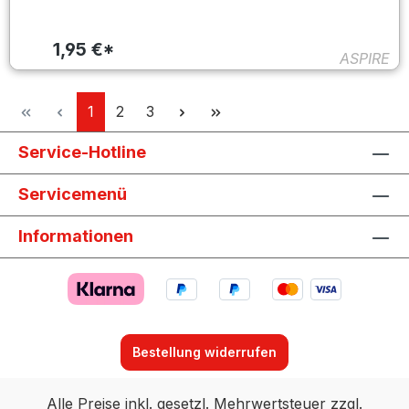
1,95 €*
ASPIRE
Seite
Seite
Seite
1
2
3
Service-Hotline
Servicemenü
Informationen
Bestellung widerrufen
Alle Preise inkl. gesetzl. Mehrwertsteuer zzgl.