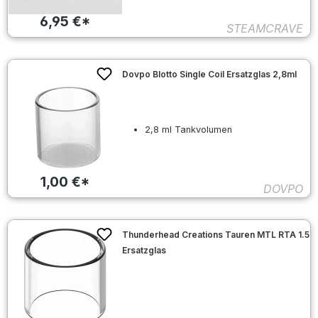
6,95 €*
STEAMCRAVE
Dovpo Blotto Single Coil Ersatzglas 2,8ml
2,8 ml Tankvolumen
1,00 €*
DOVPO
Thunderhead Creations Tauren MTL RTA 1.5
Ersatzglas