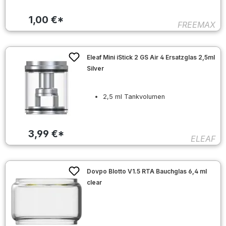
1,00 €*
FREEMAX
Eleaf Mini iStick 2 GS Air 4 Ersatzglas 2,5ml
Silver
2,5 ml Tankvolumen
3,99 €*
ELEAF
Dovpo Blotto V1.5 RTA Bauchglas 6,4 ml
clear