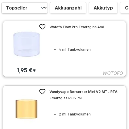
Akkuanzahl
Akkutyp
C
Wotofo Flow Pro Ersatzglas 4ml
4 ml Tankvolumen
1,95 €*
WOTOFO
Vandyvape Berserker Mini V2 MTL RTA
Ersatzglas PEI 2 ml
2 ml Tankvolumen