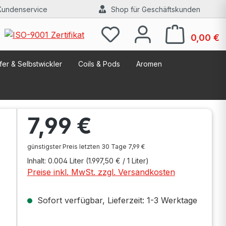
Kundenservice
Shop für Geschäftskunden
W
0,00 €
er & Selbstwickler
Coils & Pods
Aromen
Regulärer Preis:
7,99 €
günstigster Preis letzten 30 Tage 7,99 €
Inhalt:
0.004 Liter
(1.997,50 € / 1 Liter)
Preise inkl. MwSt. zzgl. Versandkosten
Sofort verfügbar, Lieferzeit: 1-3 Werktage