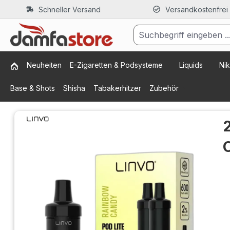
Schneller Versand
Versandkostenfrei
m Hauptinhalt springen
Zur Suche springen
Zur Hauptnavigation springen
Neuheiten
E-Zigaretten & Podsysteme
Liquids
Nik
Base & Shots
Shisha
Tabakerhitzer
Zubehör
Bildergalerie überspringen