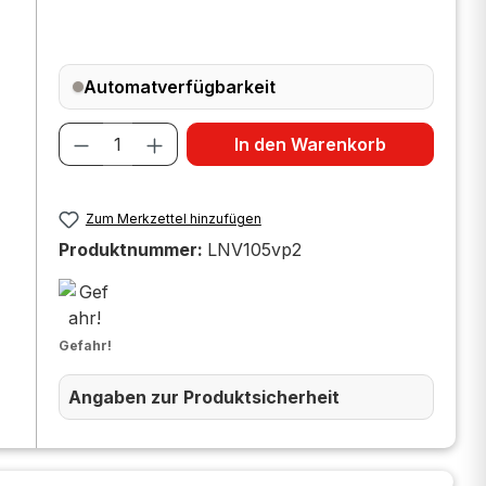
Automatverfügbarkeit
Produkt Anzahl: Gib den gewünscht
In den Warenkorb
Zum Merkzettel hinzufügen
Produktnummer:
LNV105vp2
Gefahr!
Angaben zur Produktsicherheit