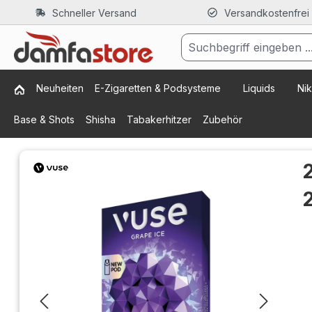
Schneller Versand
Versandkostenfrei
m Hauptinhalt springen
Zur Suche springen
Zur Hauptnavigation springen
Neuheiten
E-Zigaretten & Podsysteme
Liquids
Nik
Base & Shots
Shisha
Tabakerhitzer
Zubehör
Bildergalerie überspringen