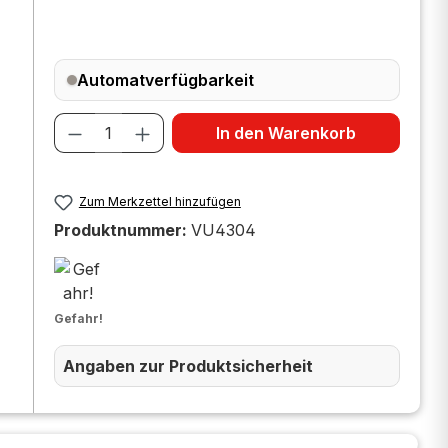
Automatverfügbarkeit
Produkt Anzahl: Gib den gewünscht
In den Warenkorb
Zum Merkzettel hinzufügen
Produktnummer:
VU4304
Gefahr!
Angaben zur Produktsicherheit