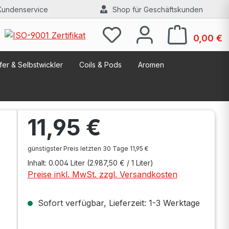
Kundenservice
Shop für Geschäftskunden
W
0,00 €
er & Selbstwickler
Coils & Pods
Aromen
Regulärer Preis:
11,95 €
günstigster Preis letzten 30 Tage 11,95 €
Inhalt:
0.004 Liter
(2.987,50 € / 1 Liter)
Preise inkl. MwSt. zzgl. Versandkosten
Sofort verfügbar, Lieferzeit: 1-3 Werktage