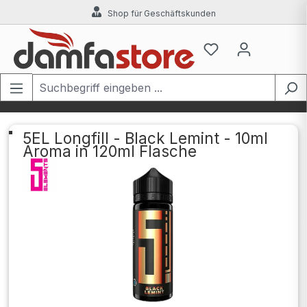
Shop für Geschäftskunden
Zum Hauptinhalt springen
5EL Longfill - Black Lemint - 10ml
Aroma in 120ml Flasche
Bildergalerie überspringen