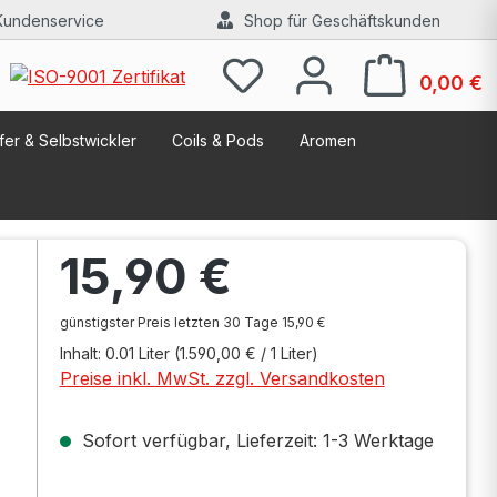
Kundenservice
Shop für Geschäftskunden
W
0,00 €
er & Selbstwickler
Coils & Pods
Aromen
Regulärer Preis:
15,90 €
günstigster Preis letzten 30 Tage 15,90 €
Inhalt:
0.01 Liter
(1.590,00 € / 1 Liter)
Preise inkl. MwSt. zzgl. Versandkosten
Sofort verfügbar, Lieferzeit: 1-3 Werktage