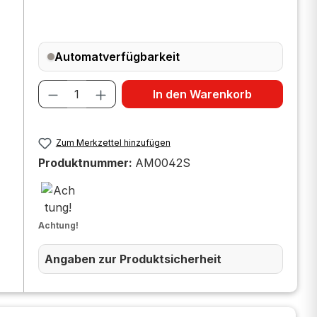
Automatverfügbarkeit
Produkt Anzahl: Gib den gewünscht
In den Warenkorb
Zum Merkzettel hinzufügen
Produktnummer:
AM0042S
Achtung!
Angaben zur Produktsicherheit