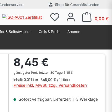
Kundenservice
Shop für Geschäftskunden
W
0,00 €
er & Selbstwickler
Coils & Pods
Aromen
Regulärer Preis:
8,45 €
günstigster Preis letzten 30 Tage 8,45 €
Inhalt:
0.01 Liter
(845,00 € / 1 Liter)
Preise inkl. MwSt. zzgl. Versandkosten
Sofort verfügbar, Lieferzeit: 1-3 Werktage