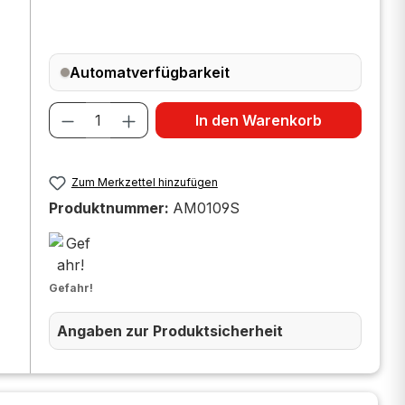
Automatverfügbarkeit
Produkt Anzahl: Gib den gewünscht
In den Warenkorb
Zum Merkzettel hinzufügen
Produktnummer:
AM0109S
Gefahr!
Angaben zur Produktsicherheit