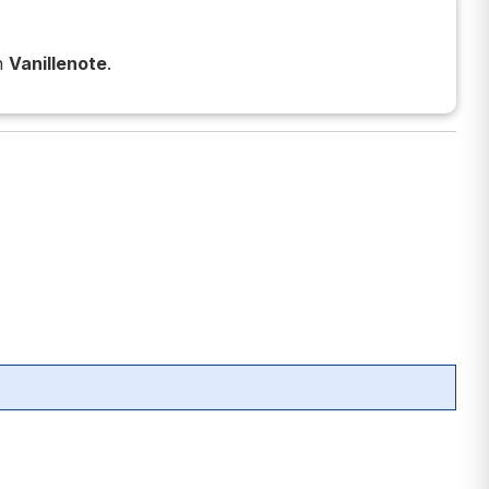
en
Vanillenote
.