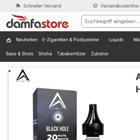
Schneller Versand
Versandkostenfrei
m Hauptinhalt springen
Zur Suche springen
Zur Hauptnavigation springen
Neuheiten
E-Zigaretten & Podsysteme
Liquids
Nik
Base & Shots
Shisha
Tabakerhitzer
Zubehör
Bildergalerie überspringen