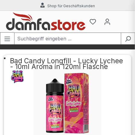
Shop für Geschäftskunden
Zum Hauptinhalt springen
Bad Candy Longfill - Lucky Lychee
- 10ml Aroma in 120ml Flasche
Bildergalerie überspringen