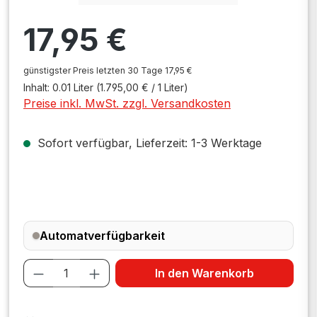
Regulärer Preis:
17,95 €
günstigster Preis letzten 30 Tage 17,95 €
Inhalt:
0.01 Liter
(1.795,00 € / 1 Liter)
Preise inkl. MwSt. zzgl. Versandkosten
Sofort verfügbar, Lieferzeit: 1-3 Werktage
Automatverfügbarkeit
Produkt Anzahl: Gib den gewünschten W
In den Warenkorb