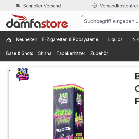
Schneller Versand
Versandkostenfrei
m Hauptinhalt springen
Zur Suche springen
Zur Hauptnavigation springen
Neuheiten
E-Zigaretten & Podsysteme
Liquids
Nik
Base & Shots
Shisha
Tabakerhitzer
Zubehör
Bildergalerie überspringen