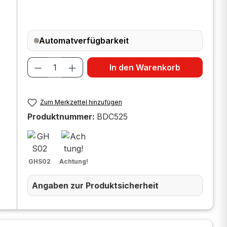
Automatverfügbarkeit
Produkt Anzahl: Gib den gewünscht
In den Warenkorb
Zum Merkzettel hinzufügen
Produktnummer:
BDC525
GHS02
Achtung!
Angaben zur Produktsicherheit