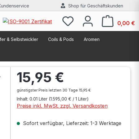
Kundenservice
Shop für Geschäftskunden
W
0,00 €
er & Selbstwickler
Coils & Pods
Aromen
Regulärer Preis:
15,95 €
-
günstigster Preis letzten 30 Tage 15,95 €
Inhalt:
0.01 Liter
(1.595,00 € / 1 Liter)
Preise inkl. MwSt. zzgl. Versandkosten
Sofort verfügbar, Lieferzeit: 1-3 Werktage