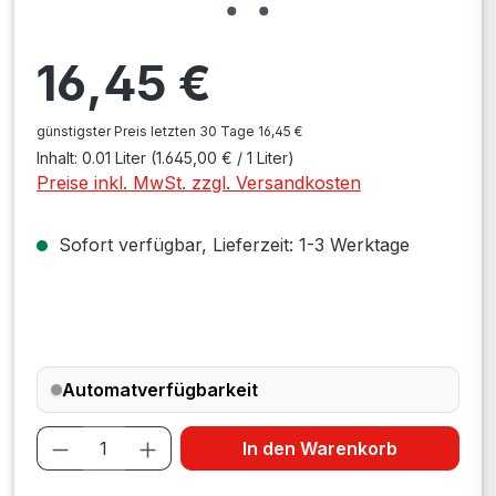
Regulärer Preis:
16,45 €
günstigster Preis letzten 30 Tage 16,45 €
Inhalt:
0.01 Liter
(1.645,00 € / 1 Liter)
Preise inkl. MwSt. zzgl. Versandkosten
Sofort verfügbar, Lieferzeit: 1-3 Werktage
Automatverfügbarkeit
Produkt Anzahl: Gib den gewünschten W
In den Warenkorb