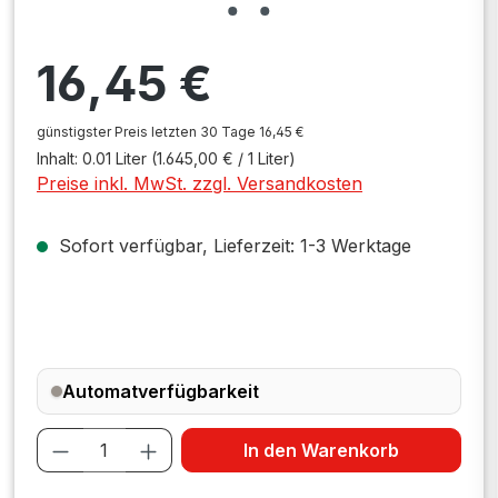
Regulärer Preis:
16,45 €
günstigster Preis letzten 30 Tage 16,45 €
Inhalt:
0.01 Liter
(1.645,00 € / 1 Liter)
Preise inkl. MwSt. zzgl. Versandkosten
Sofort verfügbar, Lieferzeit: 1-3 Werktage
Automatverfügbarkeit
Produkt Anzahl: Gib den gewünschten W
In den Warenkorb