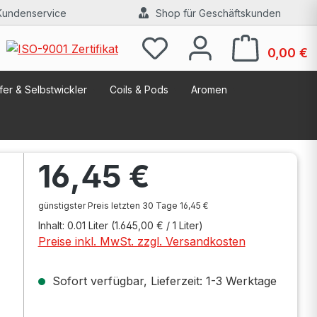
Kundenservice
Shop für Geschäftskunden
W
0,00 €
er & Selbstwickler
Coils & Pods
Aromen
Regulärer Preis:
16,45 €
günstigster Preis letzten 30 Tage 16,45 €
Inhalt:
0.01 Liter
(1.645,00 € / 1 Liter)
Preise inkl. MwSt. zzgl. Versandkosten
Sofort verfügbar, Lieferzeit: 1-3 Werktage