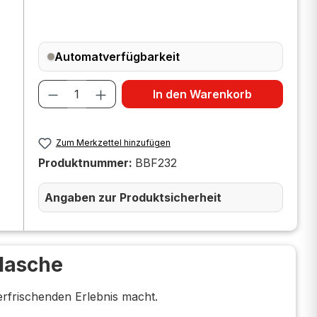
Automatverfügbarkeit
Produkt Anzahl: Gib den gewünscht
In den Warenkorb
Zum Merkzettel hinzufügen
Produktnummer:
BBF232
Angaben zur Produktsicherheit
Flasche
rfrischenden Erlebnis macht.