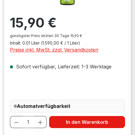
Regulärer Preis:
15,90 €
günstigster Preis letzten 30 Tage 15,90 €
Inhalt:
0.01 Liter
(1.590,00 € / 1 Liter)
Preise inkl. MwSt. zzgl. Versandkosten
Sofort verfügbar, Lieferzeit: 1-3 Werktage
Automatverfügbarkeit
Produkt Anzahl: Gib den gewünschten W
In den Warenkorb