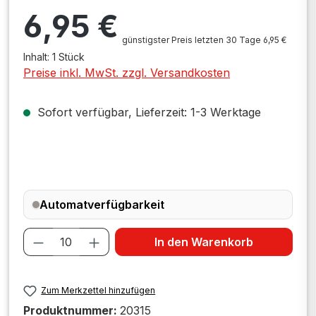
Regulärer Preis:
6,95 €
günstigster Preis letzten 30 Tage 6,95 €
Inhalt:
1 Stück
Preise inkl. MwSt. zzgl. Versandkosten
Sofort verfügbar, Lieferzeit: 1-3 Werktage
Automatverfügbarkeit
Produkt Anzahl: Gib den gewünschten W
In den Warenkorb
Zum Merkzettel hinzufügen
Produktnummer:
20315