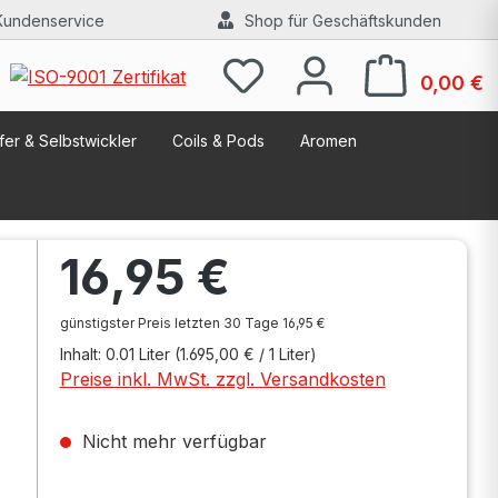
Kundenservice
Shop für Geschäftskunden
W
0,00 €
er & Selbstwickler
Coils & Pods
Aromen
Regulärer Preis:
16,95 €
günstigster Preis letzten 30 Tage 16,95 €
Inhalt:
0.01 Liter
(1.695,00 € / 1 Liter)
Preise inkl. MwSt. zzgl. Versandkosten
Nicht mehr verfügbar