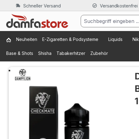
Schneller Versand
Versandkostenfrei
m Hauptinhalt springen
Zur Suche springen
Zur Hauptnavigation springen
Neuheiten
E-Zigaretten & Podsysteme
Liquids
Nik
Base & Shots
Shisha
Tabakerhitzer
Zubehör
Bildergalerie überspringen