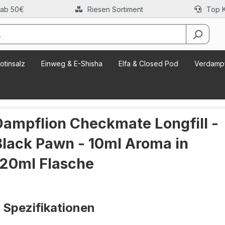
 ab 50€
Riesen Sortiment
Top 
otinsalz
Einweg & E-Shisha
Elfa & Closed Pod
Verdampf
Dampflion Checkmate Longfill -
Black Pawn - 10ml Aroma in
120ml Flasche
Spezifikationen