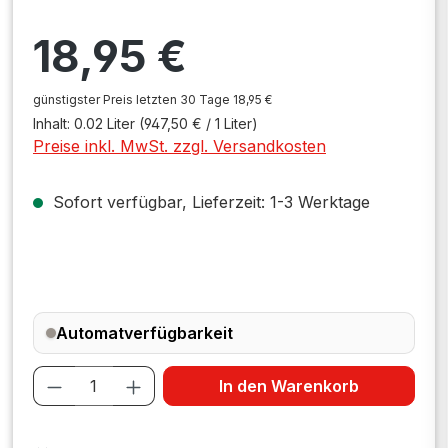
Regulärer Preis:
18,95 €
günstigster Preis letzten 30 Tage 18,95 €
Inhalt:
0.02 Liter
(947,50 € / 1 Liter)
Preise inkl. MwSt. zzgl. Versandkosten
Sofort verfügbar, Lieferzeit: 1-3 Werktage
Automatverfügbarkeit
Produkt Anzahl: Gib den gewünschten W
In den Warenkorb