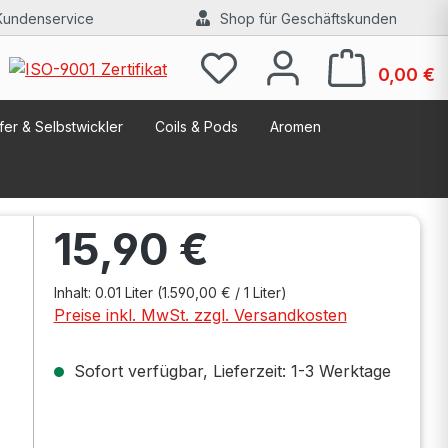
Kundenservice
Shop für Geschäftskunden
W
0,00 €
er & Selbstwickler
Coils & Pods
Aromen
Regulärer Preis:
15,90 €
Inhalt:
0.01 Liter
(1.590,00 € / 1 Liter)
Preise inkl. MwSt. zzgl. Versandkosten
Sofort verfügbar, Lieferzeit: 1-3 Werktage