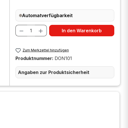
Automatverfügbarkeit
Produkt Anzahl: Gib den gewünscht
In den Warenkorb
Zum Merkzettel hinzufügen
Produktnummer:
DON101
Angaben zur Produktsicherheit