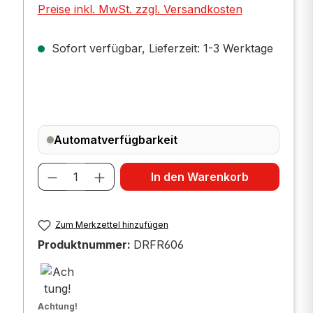
Preise inkl. MwSt. zzgl. Versandkosten
Sofort verfügbar, Lieferzeit: 1-3 Werktage
Automatverfügbarkeit
Produkt Anzahl: Gib den gewünscht
In den Warenkorb
Zum Merkzettel hinzufügen
Produktnummer:
DRFR606
Achtung!