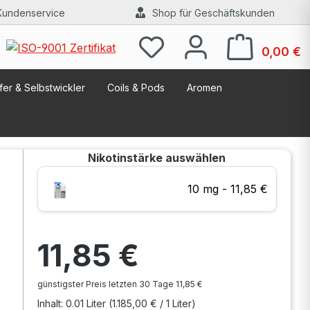
Kundenservice
Shop für Geschäftskunden
W
0,00 €
er & Selbstwickler
Coils & Pods
Aromen
Nikotinstärke
auswählen
10 mg - 11,85 €
Regulärer Preis:
11,85 €
günstigster Preis letzten 30 Tage 11,85 €
Inhalt:
0.01 Liter
(1.185,00 € / 1 Liter)