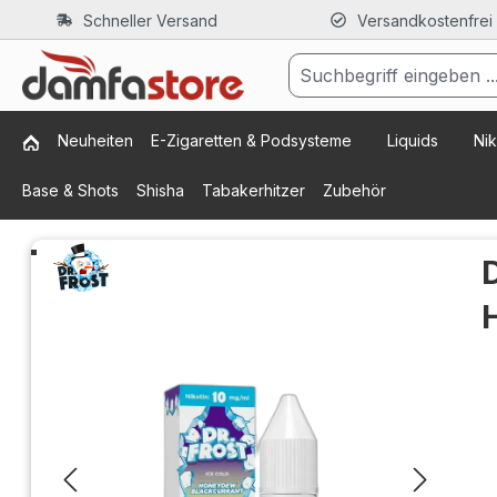
Schneller Versand
Versandkostenfrei
m Hauptinhalt springen
Zur Suche springen
Zur Hauptnavigation springen
Neuheiten
E-Zigaretten & Podsysteme
Liquids
Nik
Base & Shots
Shisha
Tabakerhitzer
Zubehör
Bildergalerie überspringen
D