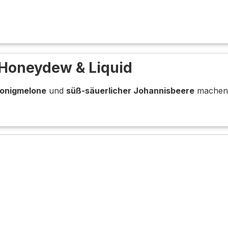
d Honeydew & Liquid
onigmelone
und
süß-säuerlicher Johannisbeere
machen j