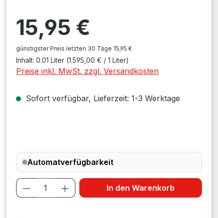
Regulärer Preis:
15,95 €
günstigster Preis letzten 30 Tage 15,95 €
Inhalt:
0.01 Liter
(1.595,00 € / 1 Liter)
Preise inkl. MwSt. zzgl. Versandkosten
Sofort verfügbar, Lieferzeit: 1-3 Werktage
Automatverfügbarkeit
Produkt Anzahl: Gib den gewünschten W
In den Warenkorb