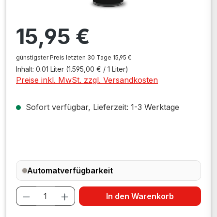
Regulärer Preis:
15,95 €
günstigster Preis letzten 30 Tage 15,95 €
Inhalt:
0.01 Liter
(1.595,00 € / 1 Liter)
Preise inkl. MwSt. zzgl. Versandkosten
Sofort verfügbar, Lieferzeit: 1-3 Werktage
Automatverfügbarkeit
Produkt Anzahl: Gib den gewünschten W
In den Warenkorb