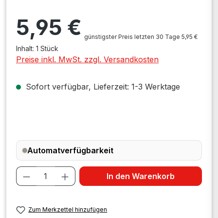
Regulärer Preis:
5,95 €
günstigster Preis letzten 30 Tage 5,95 €
Inhalt:
1 Stück
Preise inkl. MwSt. zzgl. Versandkosten
Sofort verfügbar, Lieferzeit: 1-3 Werktage
Automatverfügbarkeit
Produkt Anzahl: Gib den gewünschten W
In den Warenkorb
Zum Merkzettel hinzufügen