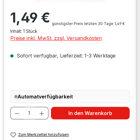
Regulärer Preis:
1,49 €
günstigster Preis letzten 30 Tage 1,49 €
Inhalt:
1 Stück
Preise inkl. MwSt. zzgl. Versandkosten
Sofort verfügbar, Lieferzeit: 1-3 Werktage
Automatverfügbarkeit
Produkt Anzahl: Gib den gewünschten W
In den Warenkorb
Zum Merkzettel hinzufügen