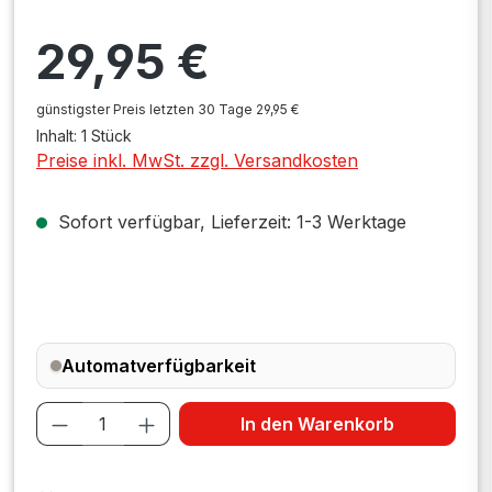
Regulärer Preis:
29,95 €
günstigster Preis letzten 30 Tage 29,95 €
Inhalt:
1 Stück
Preise inkl. MwSt. zzgl. Versandkosten
Sofort verfügbar, Lieferzeit: 1-3 Werktage
Automatverfügbarkeit
Produkt Anzahl: Gib den gewünschten W
In den Warenkorb