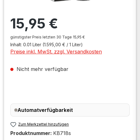
Regulärer Preis:
15,95 €
günstigster Preis letzten 30 Tage 15,95 €
Inhalt:
0.01 Liter
(1.595,00 € / 1 Liter)
Preise inkl. MwSt. zzgl. Versandkosten
Nicht mehr verfügbar
Automatverfügbarkeit
Zum Merkzettel hinzufügen
Produktnummer:
KB718s