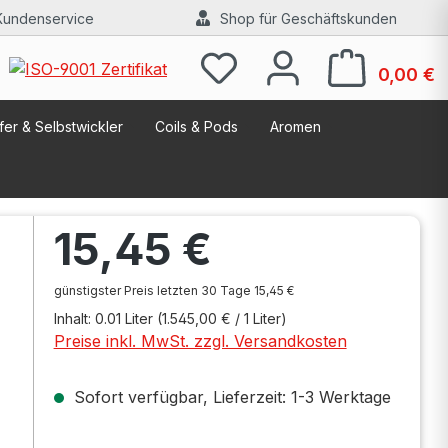
Kundenservice
Shop für Geschäftskunden
W
0,00 €
er & Selbstwickler
Coils & Pods
Aromen
Regulärer Preis:
15,45 €
günstigster Preis letzten 30 Tage 15,45 €
Inhalt:
0.01 Liter
(1.545,00 € / 1 Liter)
Preise inkl. MwSt. zzgl. Versandkosten
Sofort verfügbar, Lieferzeit: 1-3 Werktage