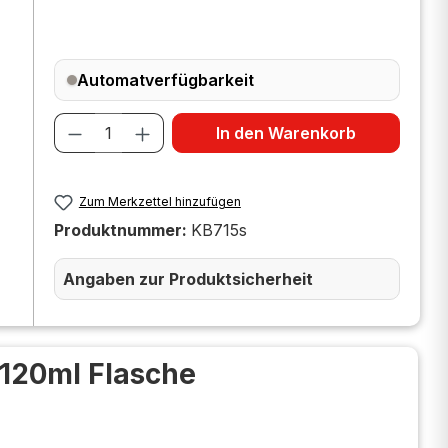
Automatverfügbarkeit
Produkt Anzahl: Gib den gewünscht
In den Warenkorb
Zum Merkzettel hinzufügen
Produktnummer:
KB715s
Angaben zur Produktsicherheit
 120ml Flasche