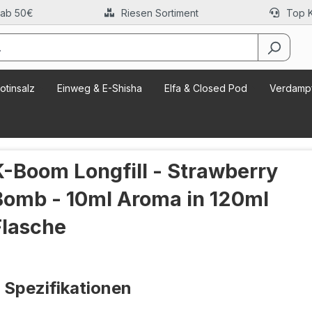
 ab 50€
Riesen Sortiment
Top 
otinsalz
Einweg & E-Shisha
Elfa & Closed Pod
Verdampf
K-Boom Longfill - Strawberry
Bomb - 10ml Aroma in 120ml
Flasche
Spezifikationen