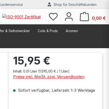
Kundenservice
Shop für Geschäftskunden
W
0,00 €
er & Selbstwickler
Coils & Pods
Aromen
Regulärer Preis:
15,95 €
Inhalt:
0.01 Liter
(1.595,00 € / 1 Liter)
Preise inkl. MwSt. zzgl. Versandkosten
Sofort verfügbar, Lieferzeit: 1-3 Werktage