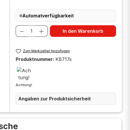
Automatverfügbarkeit
Produkt Anzahl: Gib den gewünscht
In den Warenkorb
Zum Merkzettel hinzufügen
Produktnummer:
KB717s
Achtung!
Angaben zur Produktsicherheit
asche